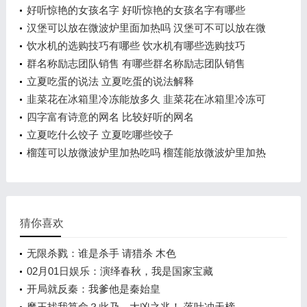
可以继续喝吗
好听惊艳的女孩名字 好听惊艳的女孩名字有哪些
汉堡可以放在微波炉里面加热吗 汉堡可不可以放在微
波炉里面加热
饮水机的选购技巧有哪些 饮水机有哪些选购技巧
群名称励志团队销售 有哪些群名称励志团队销售
立夏吃蛋的说法 立夏吃蛋的说法解释
韭菜花在冰箱里冷冻能放多久 韭菜花在冰箱里冷冻可
以放多长时间
四字富有诗意的网名 比较好听的网名
立夏吃什么饺子 立夏吃哪些饺子
榴莲可以放微波炉里加热吃吗 榴莲能放微波炉里加热
吃吗
猜你喜欢
无限杀戮：谁是杀手 请猎杀 木色
02月01日娱乐：演绎春秋，我是国家宝藏
开局就反秦：我爹他是秦始皇
魔王找我算命？此乃，大凶之兆！ 落叶冲天榜