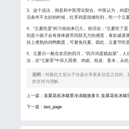
3、这个说法，倒是和中医理论契合。中医认为，鸡
活条件不太好的时候，红枣鸡蛋很难吃到，吃一个立
4、“立夏吃蛋”的习俗由来已久。俗话说：“立夏吃了
别是小孩子会有身体疲劳四肢无力的感觉，食欲减退逐
挂上煮熟的鸡鸭鹅蛋，可避免疰夏。因此，立夏节吃
5、立夏日一般在农历的四月，“四月鸡蛋贱如菜”，人
法，在“七家茶”中添入茴香、肉卤、桂皮、姜末，从
说明：
转载此文是出于传递分享更多信息之目的。
的支持与理解。
上一篇：
韭菜花在冰箱里冷冻能放多久 韭菜花在冰箱
下一篇：
last_page