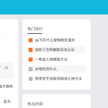
热门排行
qq飞车什么宠物跑竞速好
崩坏三怎样解除实名认证
一拳超人抽饿狼方法
”，很
水母吃些什么
弹弹堂手游获得精准之神方法
地方都有
，是为
热点内容