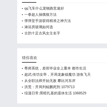
qq飞车什么宠物跑竞速好
一拳超人抽饿狼方法
弹弹堂手游获得精准之神方法
淋浴房玻璃如何选
古韵十足古风女主名字
猜你喜欢
尊师系统，差班毕业全上重本 都市生活
超武:传功女帝，开局龙象镇魔功 游鱼飞天
从全职法师开始无敌 攀比河东岸
洪荒：开局判鲲鹏死刑 1079713
综漫日常:黑暗扎基的退休生活 1068529