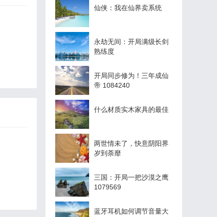
仙侠：我在仙界卖系统
永劫无间：开局满级长剑
熟练度
开局同步修为！三年成仙
帝 1084240
什么材质实木家具的最佳
两世情未了，快意阴阳界
岁到荼靡
三国：开局一把沙漠之鹰
1079569
蓝牙耳机如何调节音量大