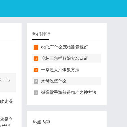
热门排行
qq飞车什么宠物跑竞速好
崩坏三怎样解除实名认证
一拳超人抽饿狼方法
吹，迅
水母吃些什么
弹弹堂手游获得精准之神方法
吹走湿
然是立
热点内容
自然消