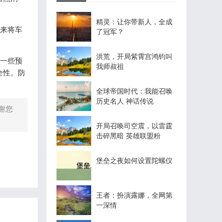
精灵：让你带新人，全成
来将车
了冠军？
洪荒，开局紫霄宫鸿钧叫
一些预
我师叔祖
全性。防
全球帝国时代：我能召唤
历史名人 神话传说
谢您
开局召唤司空震，以雷霆
击碎黑暗 英雄联盟粉
堡垒之夜如何设置陀螺仪
王者：扮演露娜，全网第
一深情